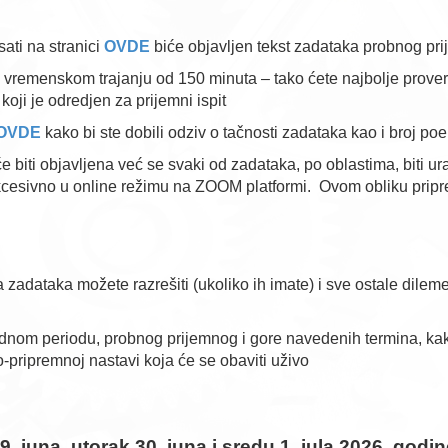
ati na stranici
OVDE
biće objavljen tekst zadataka probnog pr
vremenskom trajanju od 150 minuta – tako ćete najbolje proveriti
koji je odredjen za prijemni ispit
OVDE
kako bi ste dobili odziv o tačnosti zadataka kao i broj po
biti objavljena već se svaki od zadataka, po oblastima, biti u
kcesivno u online režimu na ZOOM platformi. Ovom obliku pripr
dataka možete razrešiti (ukoliko ih imate) i sve ostale dileme 
nom periodu, probnog prijemnog i gore navedenih termina, kako 
o-pripremnoj nastavi koja će se obaviti uživo
. juna, utorak 30. juna i sredu 1. jula 2026. godi