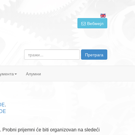
Вебмејл
тражи...
Претрага
умента
Алумни
DE
.
DE
 Probni prijemni će biti organizovan na sledeći