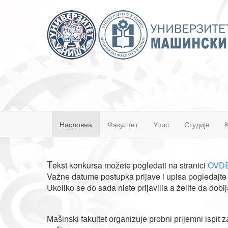
Насловна
Факултет
Упис
Студије
T
ekst konkursa možete pogledati na stranici
OVD
Važne datume postupka prijave i upisa pogledajt
Ukoliko se do sada niste prijavilia a želite da dobi
Mašinski fakultet organizuje probni prijemni ispit