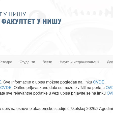
Катедре
Студенти
Вести
Наука и истраживање
Док
E
.
Sve informacije o upisu možete pogledati na linku
OVDE
.
e
OVDE
. Online prijava kandidata se može izvršiti na portalu
OV
jate sve relevantne podatke u vezi upisa prijavite se na linku
OV
 za upis na osnovne akademske studije u školskoj 2026/27.godini.