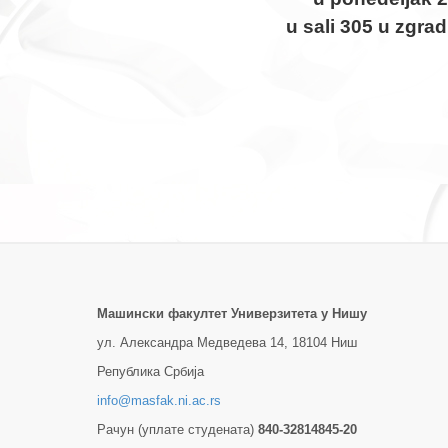
u sali 305 u zgra
Машински факултет Универзитетa у Нишу
ул. Александра Медведева 14, 18104 Ниш
Република Србија
info@masfak.ni.ac.rs
Рачун (уплате студената)
840-32814845-20