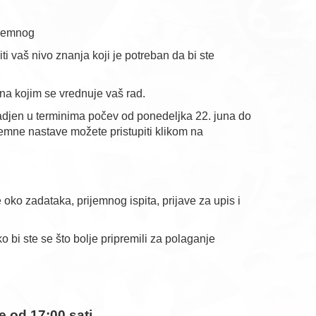
ijemnog
 vaš nivo znanja koji je potreban da bi ste
ena kojim se vrednuje vaš rad.
radjen u terminima počev od ponedeljka 22. juna do
emne nastave možete pristupiti klikom na
oko zadataka, prijemnog ispita, prijave za upis i
bi ste se što bolje pripremili za polaganje
ne od 17:00 sati