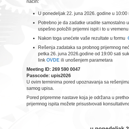
način:
U ponedeljak 22. juna 2026. godine u 10:00 s
Potrebno je da zadatke uradite samostalno u 
uspešno položili prijemni ispit i to u vremenu 
Nakon toga unećete vaše rezultate u formu
Rešenja zadataka sa probnog prijemnog neće 
petka 26. juna 2026.godine od 19:00 sati su
link
OVDE
ili unošenjem parametara
Meeting ID: 269 590 0047
Passcode: upis2026
U ovim terminima pored upoznavanja sa rešenjima za
samog upisa.
Pored pripremne nastave koja je održana u prethod
prijemnog ispita možete prisustvovati konsultativn
u ponedeljak 29