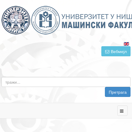
Вебмејл
Претрага