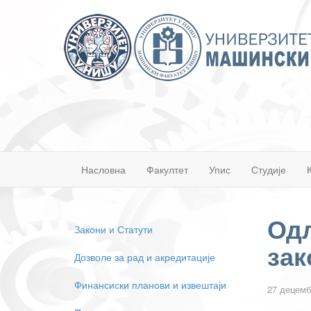
Насловна
Факултет
Упис
Студије
Одл
Закони и Статути
зак
Дозволе за рад и акредитације
Финансиски планови и извештаји
27 децемб