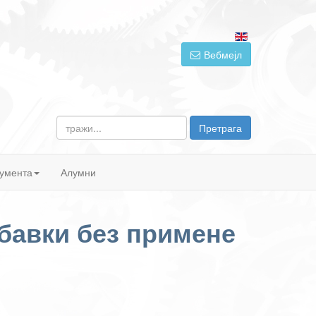
Вебмејл
тражи...
Претрага
умента
Алумни
бавки без примене