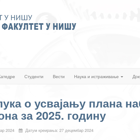
Катедре
Студенти
Вести
Наука и истраживање
Док
ука о усвајању плана на
она за 2025. годину
ар 2024
Датум креирања: 27 децембар 2024