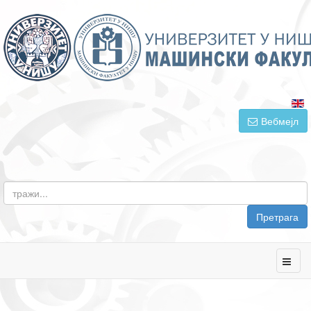
Вебмејл
Претрага