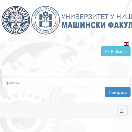
Вебмејл
Претрага