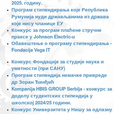
2025. годину.
Програм стипендирања које Република
Румунија нуди држављанима из држава
које нису чланице ЕУ
Конкурс за програм плаћене стручне
праксе у Johnson Electric-u
Обавештење о програму стипендирања -
Fondacija Vega IT
Конкурс Фондације за студије наука и
уметности (при САНУ)
Програм стипендија немачке привреде
др Зоран Ђинђић
Kompanija HBIS GROUP Serbija - конкурс за
доделу студентских стипендија у
школској 2024/25 години.
Конкурс Универзитета у Нишу за одлазну