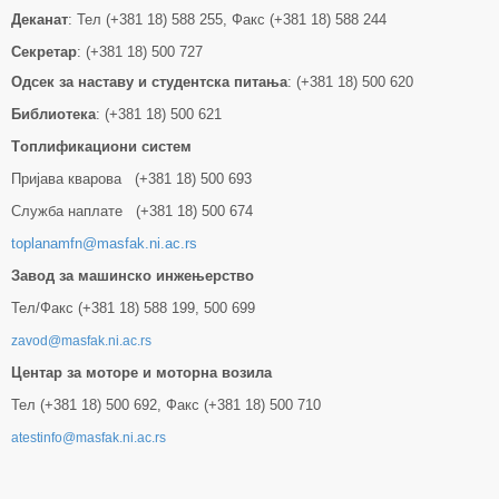
Деканат
: Тел (+381 18) 588 255, Факс (+381 18) 588 244
Секретар
: (+381 18) 500 727
Одсек за наставу и студентска питања
: (+381 18) 500 620
Библиотека
: (+381 18) 500 621
Tоплификациони систем
Пријава кварова (+381 18) 500 693
Служба наплате (+381 18) 500 674
toplanamfn@masfak.ni.ac.rs
Завод за машинско инжењерство
Тел/Факс (+381 18) 588 199, 500 699
zavod@masfak.ni.ac.rs
Центар за моторе и моторна возила
Тел (+381 18) 500 692, Факс (+381 18) 500 710
atestinfo@masfak.ni.ac.rs