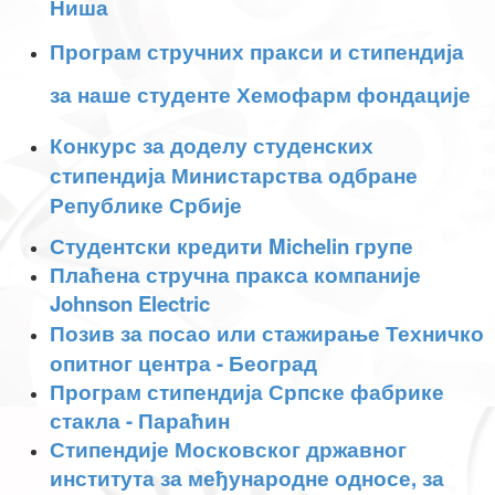
Ниша
Програм стручних пракси и стипендија
за наше студенте Хемофарм фондације
Конкурс за доделу студенских
стипендија Министарства одбране
Републике Србије
Студентски кредити Michelin групе
Плаћена стручна пракса компаније
Johnson Electric
Позив за посао или стажирање Техничко
опитног центра - Београд
Програм стипендија Српске фабрике
стакла - Параћин
Стипендије Московског државног
института за међународне односе, за