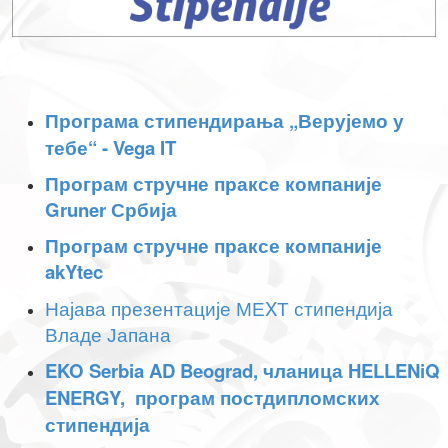
Програма стипендирања „Верујемо у
тебе“ - Vega IT
Програм стручне праксе компаније
Gruner Србија
Програм стручне праксе компаније
akYtec
Најава презентације МЕXТ стипендија
Владе Јапана
EKO Serbia AD Beograd, чланица HELLENiQ
ENERGY, програм постдипломских
стипендија