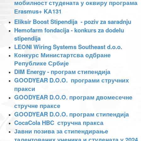
мобилност студената у оквиру програма
Еrasmus+ KА131
Eliksir Boost Stipendija - poziv za saradnju
Hemofarm fondacija - konkurs za dodelu
stipendija
LEONI Wiring Systems Southeast d.o.o.
Конкурс Министартсва одбране
Републике Србије
DIM Energy - програм стипендија
GOODYEAR D.O.O. програми стручних
пракси
GOODYEAR D.O.O. програм двомесечне
стручне праксе
GOODYEAR D.O.O. програм стипендија
CocaCola HBC стручна пракса
Јавни позива за стипендирање
талентованих ученика и студената у 2024.