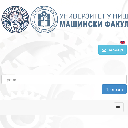
Вебмејл
Претрага