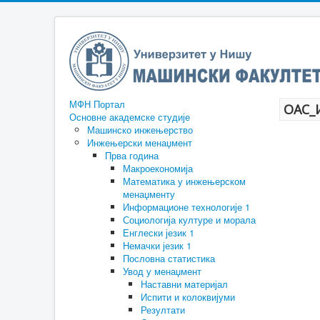
МФН Портал
ОАС_
Основне академске студије
Машинско инжењерство
Инжењерски менаџмент
Прва година
Макроекономија
Математика у инжењерском
менаџменту
Информационе технологије 1
Социологија културе и морала
Енглески језик 1
Немачки језик 1
Пословна статистика
Увод у менаџмент
Наставни материјал
Испити и колоквијуми
Резултати