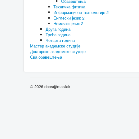
Обавештења
Техничка физика
Информационе технологије 2
Енглески језик 2
Немачки језик 2
Друга година
Трећа година
Четврта година
Мастер академске студије
Докторске академске студије
Сва обавештења
© 2026 docs@masfak