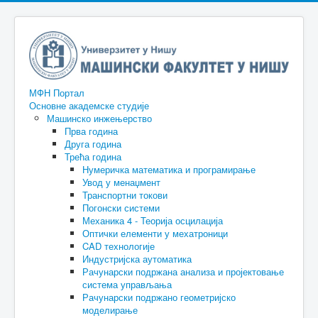
МФН Портал
Основне академске студије
Машинско инжењерство
Прва година
Друга година
Трећа година
Нумеричка математика и програмирање
Увод у менаџмент
Транспортни токови
Погонски системи
Механика 4 - Теорија осцилација
Оптички елементи у мехатроници
CAD технологије
Индустријска аутоматика
Рачунарски подржана анализа и пројектовање
система управљања
Рачунарски подржано геометријско
моделирање