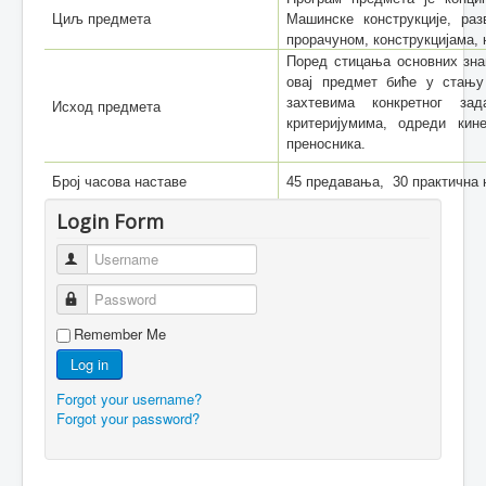
Циљ предмета
Машинске конструкције, ра
прорачуном, конструкцијама,
Поред стицања основних зна
овај предмет биће у стањ
захтевима конкретног за
Исход предмета
критеријумима,
одреди кин
преносника.
Број часова наставе
45 предавања, 30 практична 
Login Form
Username
Password
Remember Me
Log in
Forgot your username?
Forgot your password?