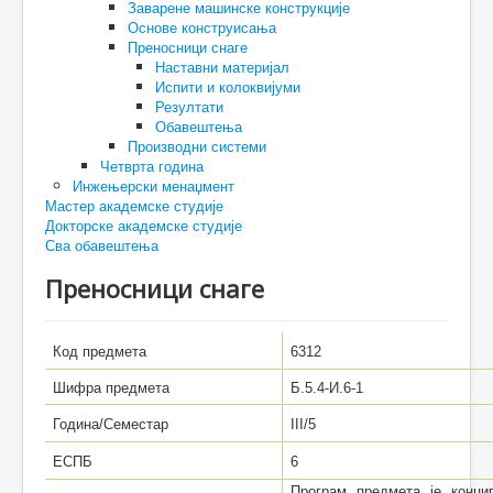
Заварене машинске конструкције
Основе конструисања
Преносници снаге
Наставни материјал
Испити и колоквијуми
Резултати
Обавештења
Производни системи
Четврта година
Инжењерски менаџмент
Мастер академске студије
Докторске академске студије
Сва обавештења
Преносници снаге
Код предмета
6312
Шифра предмета
Б.5.4-И.6-1
Година/Семестар
III/5
ЕСПБ
6
Програм предмета је конци