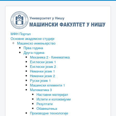
МФН Портал
Основне академске студије
Машинско инжењерство
Прва година
Друга година
Механика 2 - Кинематика
Енглески језик 1
Енглески језик 2
Немачки језик 1
Немачки језик 2
Руски језик 1
Машински елементи 1
Математика 3
Наставни материјал
Испити и колоквијуми
Резултати
Обавештења
Производне технологије