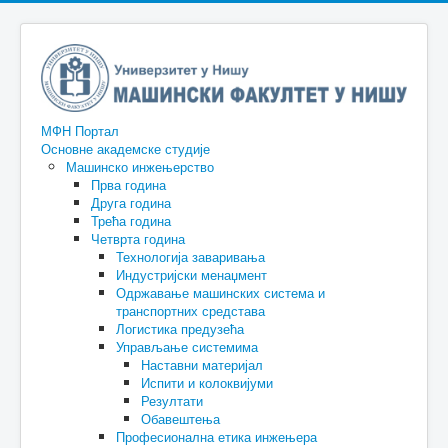
МФН Портал
Основне академске студије
Машинско инжењерство
Прва година
Друга година
Трећа година
Четврта година
Технологија заваривања
Индустријски менаџмент
Одржавање машинских система и
транспортних средстава
Логистика предузећа
Управљање системима
Наставни материјал
Испити и колоквијуми
Резултати
Обавештења
Професионална етика инжењера