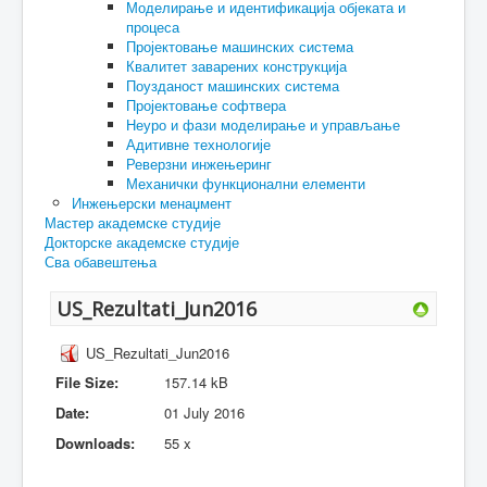
Моделирање и идентификација објеката и
процеса
Пројектовање машинских система
Квалитет заварених конструкција
Поузданост машинских система
Пројектовање софтвера
Неуро и фази моделирање и управљање
Адитивне технологије
Реверзни инжењеринг
Механички функционални елементи
Инжењерски менаџмент
Мастер академске студије
Докторске академске студије
Сва обавештења
US_Rezultati_Jun2016
US_Rezultati_Jun2016
File Size:
157.14 kB
Date:
01 July 2016
Downloads:
55 x