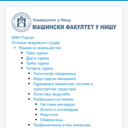
МФН Портал
Основне академске студије
Машинско инжењерство
Прва година
Друга година
Трећа година
Четврта година
Технологија заваривања
Индустријски менаџмент
Одржавање машинских система и
транспортних средстава
Логистика предузећа
Управљање системима
Наставни материјал
Испити и колоквијуми
Резултати
Обавештења
Професионална етика инжењера