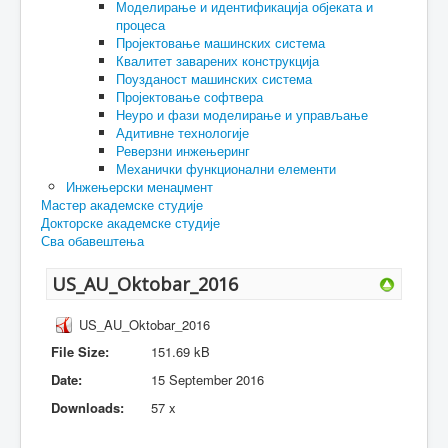
Моделирање и идентификација објеката и
процеса
Пројектовање машинских система
Квалитет заварених конструкција
Поузданост машинских система
Пројектовање софтвера
Неуро и фази моделирање и управљање
Адитивне технологије
Реверзни инжењеринг
Механички функционални елементи
Инжењерски менаџмент
Мастер академске студије
Докторске академске студије
Сва обавештења
US_AU_Oktobar_2016
US_AU_Oktobar_2016
File Size:
151.69 kB
Date:
15 September 2016
Downloads:
57 x