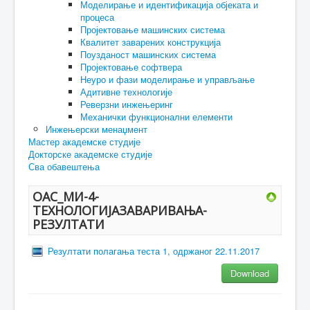
Моделирање и идентификација објеката и
процеса
Пројектовање машинских система
Квалитет заварених конструкција
Поузданост машинских система
Пројектовање софтвера
Неуро и фази моделирање и управљање
Адитивне технологије
Реверзни инжењеринг
Механички функционални елементи
Инжењерски менаџмент
Мастер академске студије
Докторске академске студије
Сва обавештења
ОАС_МИ-4-
ТЕХНОЛОГИЈАЗАВАРИВАЊА-
РЕЗУЛТАТИ
Резултати полагања теста 1, одржаног 22.11.2017
Download