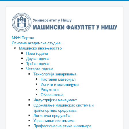
МФН Портал
Основне академске студије
Машинско инжењерство
Прва година
Друга година
Трећа година
Четврта година
Технологија заваривања
Наставни материјал
Испити и колоквијуми
Резултати
Обавештења
Индустријски менаџмент
Одржавање машинских система и
транспортних средстава
Логистика предузећа
Управљање системима
Професионална етика инжењера