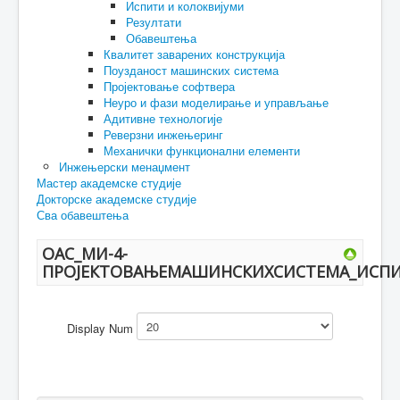
Испити и колоквијуми
Резултати
Обавештења
Квалитет заварених конструкција
Поузданост машинских система
Пројектовање софтвера
Неуро и фази моделирање и управљање
Адитивне технологије
Реверзни инжењеринг
Механички функционални елементи
Инжењерски менаџмент
Мастер академске студије
Докторске академске студије
Сва обавештења
ОАС_МИ-4-
ПРОЈЕКТОВАЊЕМАШИНСКИХСИСТЕМА_ИСП
Display Num