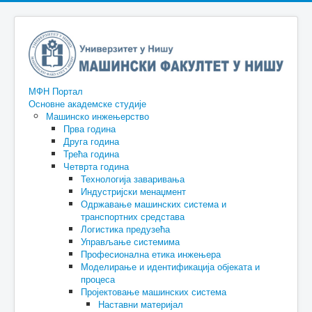
МФН Портал
Основне академске студије
Машинско инжењерство
Прва година
Друга година
Трећа година
Четврта година
Технологија заваривања
Индустријски менаџмент
Одржавање машинских система и
транспортних средстава
Логистика предузећа
Управљање системима
Професионална етика инжењера
Моделирање и идентификација објеката и
процеса
Пројектовање машинских система
Наставни материјал