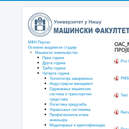
МФН Портал
ОАС_
Основне академске студије
ПРОЈ
Машинско инжењерство
Прва година
Prvi
Друга година
Трећа година
Четврта година
PMS_
Технологија заваривања
Индустријски менаџмент
Одржавање машинских
система и транспортних
Test 
средстава
Логистика предузећа
Управљање системима
Rezu
Професионална етика
инжењера
Моделирање и идентификација
Rezul