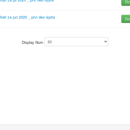
Do
tati za jun 2020 _ prvi deo ispita
Do
Display Num