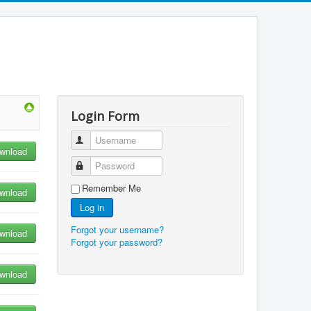
Login Form
Username
wnload
Password
Remember Me
wnload
Log in
Forgot your username?
wnload
Forgot your password?
wnload