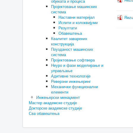
објеката и процеса
Пројектовање машинских
система
Наставни материјал
Rezul
Испити и колоквијуми
Резултати
Обавештења
Квалитет заварених
конструкција
Поузданост машинских
система
Пројектовање софтвера
Неуро и фази моделирање и
управљање
Адитивне технологије
Реверзни инжењеринг
Механички функционални
елементи
Инжењерски менаџмент
Мастер академске студије
Докторске академске студије
Сва обавештења