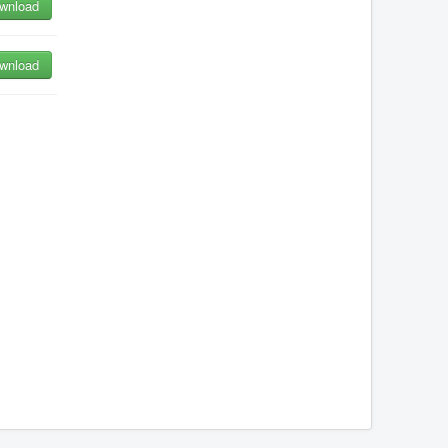
wnload
wnload