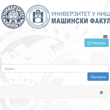
Вебмејл
Претрага