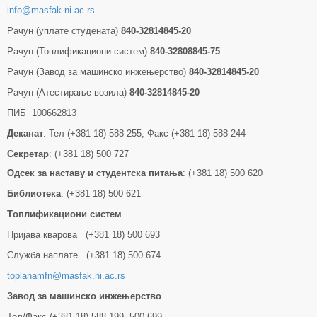
info@masfak.ni.ac.rs
Рачун (уплате студената)
840-32814845-20
Рачун (Топлификациони систем)
840-32808845-75
Рачун (Завод за машинско инжењерство)
840-32814845-20
Рачун (Атестирање возила)
840-32814845-20
ПИБ 100662813
Деканат
: Тел (+381 18) 588 255, Факс (+381 18) 588 244
Секретар
: (+381 18) 500 727
Одсек за наставу и студентска питања
: (+381 18) 500 620
Библиотека
: (+381 18) 500 621
Tоплификациони систем
Пријава кварова (+381 18) 500 693
Служба наплате (+381 18) 500 674
toplanamfn@masfak.ni.ac.rs
Завод за машинско инжењерство
Тел/Факс (+381 18) 588 199, 500 699