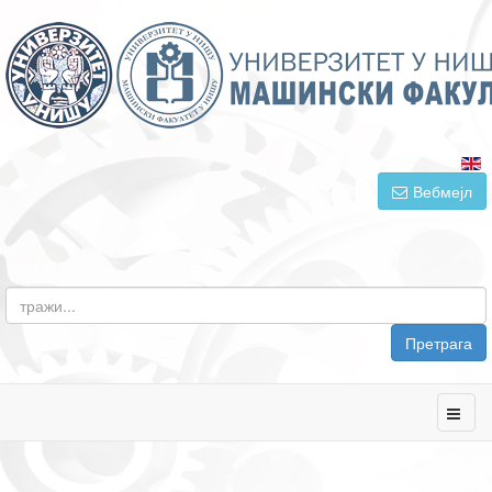
Вебмејл
Претрага