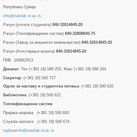
Република Србија
info@masfak.ni.ac.rs
Рачун (уплате студената)
840-32814845-20
Рачун (Топлификациони систем)
840-32808845-75
Рачун (Завод за машинско инжењерство)
840-32814845-20
Рачун (Атестирање возила)
840-32814845-20
ПИБ 100662813
Деканат
: Тел (+381 18) 588 255, Факс (+381 18) 588 244
Секретар
: (+381 18) 500 727
Одсек за наставу и студентска питања
: (+381 18) 500 620
Библиотека
: (+381 18) 500 621
Tоплификациони систем
Пријава кварова (+381 18) 500 693
Служба наплате (+381 18) 500 674
toplanamfn@masfak.ni.ac.rs