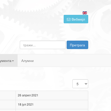
Вебмејл
тражи...
Претрага
умента
Алумни
Приказ
#
26 април 2021
18 јул 2021