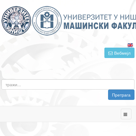
Вебмејл
Претрага