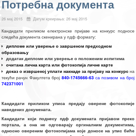
Потребна документа
26 мај 2015
Датум креирања: 26 мај 2015
Кандидати приликом електронске пријаве на конкурс подносе
следећа документа скенирана у пдф формату:
дипломе или уверење о завршеном предходном
образовању
д
одатак дипломе или уверење о положеним испитима
очитана лична карта или фотокопија личне карте
доказ о извршеној уплати накнаде за пријаву на конкурс
на
текући рачун Факултета број
840-1745666-63
са позивом на број
742371001
Кандидати
приликом уписа предају
оверене фотокопије
наведених докумената.
Кандидати који поднесу пдф докумената пријавом преко
портала, а она не одговарају оргиналним документима,
односно овереним фотокопијама које доносе на упис биће