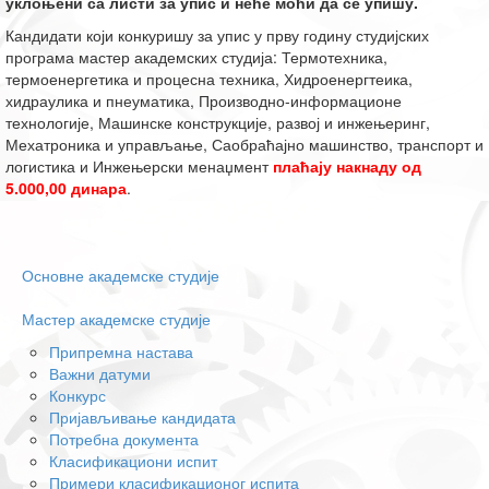
уклоњени са листи за упис и неће моћи да се упишу.
Кандидати који конкуришу за упис у прву годину студијских
програма мастер академских студија: Термотехника,
термоенергетика и процесна техника, Хидроенергтеика,
хидраулика и пнеуматика, Производно-информационе
технологије, Машинске конструкције, развој и инжењеринг,
Мехатроника и управљање, Саобраћајно машинство, транспорт и
логистика и Инжењерски менаџмент
плаћају накнаду од
5.000,00 динара
.
Основне академске студије
Мастер академске студије
Припремна настава
Важни датуми
Конкурс
Пријављивање кандидата
Потребна документа
Класификациони испит
Примери класификационог испита