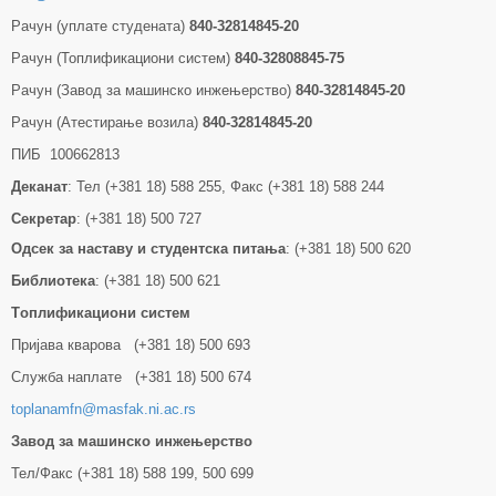
Рачун (уплате студената)
840-32814845-20
Рачун (Топлификациони систем)
840-32808845-75
Рачун (Завод за машинско инжењерство)
840-32814845-20
Рачун (Атестирање возила)
840-32814845-20
ПИБ 100662813
Деканат
: Тел (+381 18) 588 255, Факс (+381 18) 588 244
Секретар
: (+381 18) 500 727
Одсек за наставу и студентска питања
: (+381 18) 500 620
Библиотека
: (+381 18) 500 621
Tоплификациони систем
Пријава кварова (+381 18) 500 693
Служба наплате (+381 18) 500 674
toplanamfn@masfak.ni.ac.rs
Завод за машинско инжењерство
Тел/Факс (+381 18) 588 199, 500 699